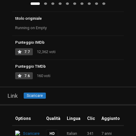
titolo originiale
Running on Empty
Punteggio IMDb
7.7
12,362 voti
Punteggio TMDb
7.6
160 voti
Link
Scaricare
Options
Qualità
Lingua
Clic
Aggiunto
Scaricare
Italian
341
7 anni
HD