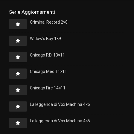
Serie Aggiornamenti
Criminal Record 2×8
Widow’s Bay 1×9
Chicago P.D. 13×11
Chicago Med 11×11
Chicago Fire 14×11
La leggenda di Vox Machina 4×6
La leggenda di Vox Machina 4×5