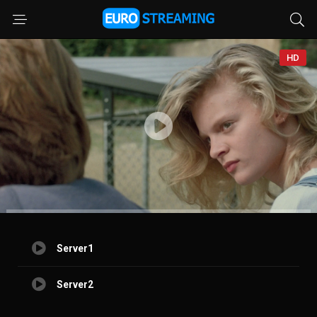
HD
Server1
Server2