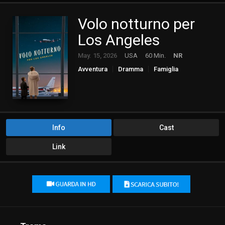
Volo notturno per
Los Angeles
May. 15, 2026
USA
60 Min.
NR
Avventura
Dramma
Famiglia
Info
Cast
Link