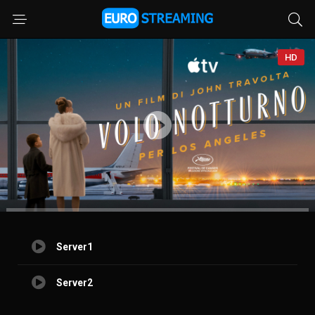
HD
Server1
Server2