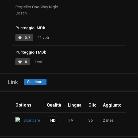
Propeller One-Way Night
Coach
Punteggio IMDb
5.7
41 voti
Punteggio TMDb
6
1 voti
Link
Scaricare
Options
Qualità
Lingua
Clic
Aggiunto
Scaricare
ITA
36
2 mesi
HD