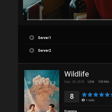
Server1
Server2
Wildlife
Sep. 23, 2018
USA
105 Min.
8
1
voto
Dramma