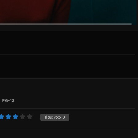
PG-13
Il tuo voto:
0