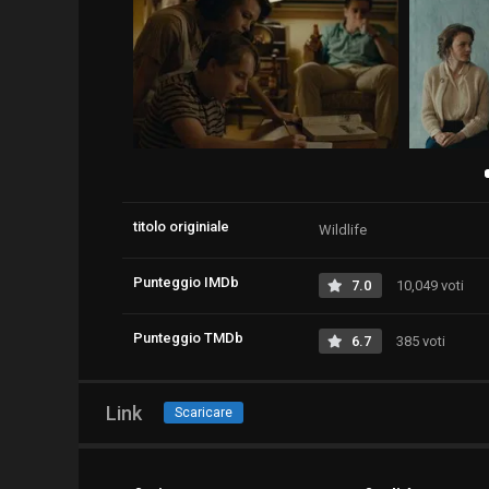
titolo originiale
Wildlife
Punteggio IMDb
7.0
10,049 voti
Punteggio TMDb
6.7
385 voti
Link
Scaricare