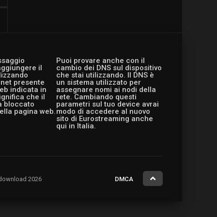
essaggio
Puoi provare anche con il
aggiungere il
cambio dei DNS sul dispositivo
ilizzando
che stai utilizzando. Il DNS è
ernet presente
un sistema utilizzato per
eb indicata in
assegnare nomi ai nodi della
gnifica che il
rete. Cambiando questi
a bloccato
parametri sul tuo device avrai
ella pagina web.
modo di accedere al nuovo
sito di Eurostreaming anche
qui in Italia.
ng.download 2026
DMCA