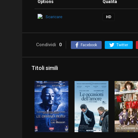
Options
Qualità
Scaricare
HD
Condividi
0
Facebook
Twitter
Titoli simili