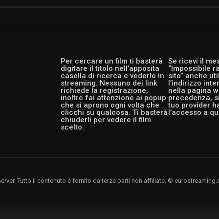
Per cercare un film ti basterà
Se ricevi il m
digitare il titolo nell’apposita
“Impossibile r
casella di ricerca e vederlo in
sito” anche ut
streaming. Nessuno dei link
l’indirizzo int
richiede la registrazione,
nella pagina w
inoltre fai attenzione ai popup
precedenza, si
che si aprono ogni volta che
tuo provider h
clicchi su qualcosa. Ti basterà
l’accesso a qu
chiuderli per vedere il film
scelto.
rver. Tutto il contenuto è fornito da terze parti non affiliate. © eurostreami