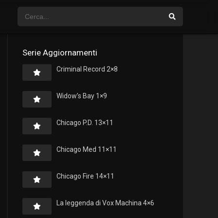
Serie Aggiornamenti
Criminal Record 2×8
Widow’s Bay 1×9
Chicago P.D. 13×11
Chicago Med 11×11
Chicago Fire 14×11
La leggenda di Vox Machina 4×6