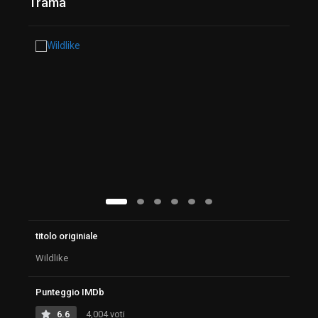
Trama
titolo originiale
Wildlike
Punteggio IMDb
6.6
4,004 voti