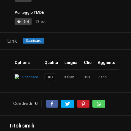
Punteggio TMDb
6.4
73 voti
Link
Scaricare
Options
Qualità
Lingua
Clic
Aggiunto
Scaricare
Italian
353
7 anni
HD
Condividi
0
Titoli simili