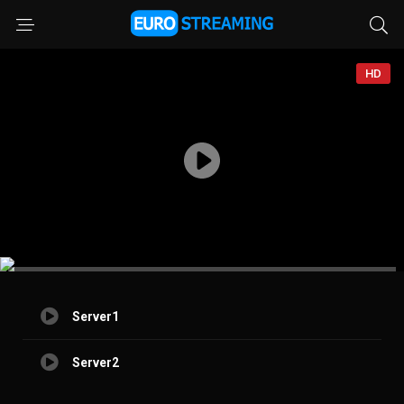
HD
Server1
Server2