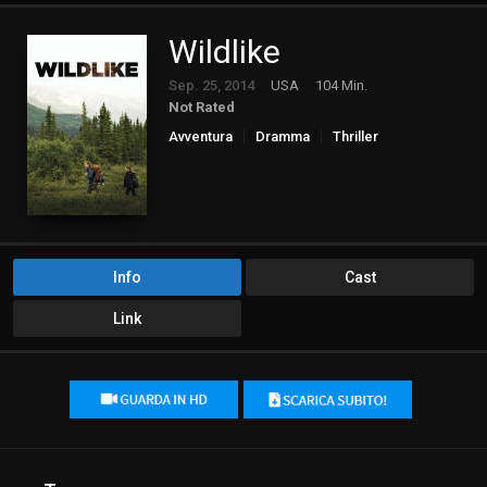
Wildlike
Sep. 25, 2014
USA
104 Min.
Not Rated
Avventura
Dramma
Thriller
Info
Cast
Link