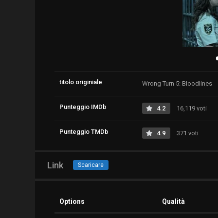
titolo originiale
Wrong Turn 5: Bloodlines
Punteggio IMDb
4.2
16,119 voti
Punteggio TMDb
4.9
371 voti
Link
Scaricare
Options
Qualità