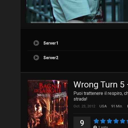
Server1
Server2
Wrong Turn 5 
Puoi trattenere il respiro, 
strada!
Oct. 23, 2012
USA
91 Min.
9
1
voto