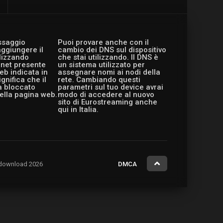
essaggio
Puoi provare anche con il
aggiungere il
cambio dei DNS sul dispositivo
ilizzando
che stai utilizzando. Il DNS è
ernet presente
un sistema utilizzato per
eb indicata in
assegnare nomi ai nodi della
gnifica che il
rete. Cambiando questi
a bloccato
parametri sul tuo device avrai
ella pagina web.
modo di accedere al nuovo
sito di Eurostreaming anche
qui in Italia.
ng.download 2026
DMCA