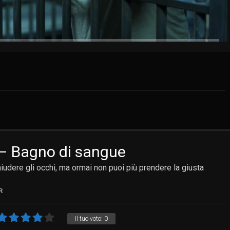
– Bagno di sangue
chiudere gli occhi, ma ormai non puoi più prendere la giusta
R
Il tuo voto:
0