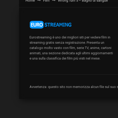
Home
Film
Wrong Turn 5 – Bagno di sangue
Eurostreaming è uno dei migliori siti per vedere film in
streaming gratis senza registrazione. Presenta un
catalogo molto vasto con film, serie TV, anime, cartoni
animati, una sezione dedicata agli ultimi aggiornamenti
e una sulla classifica dei film più visti nel mese.
Avvertenza: questo sito non memorizza alcun file sul suo se