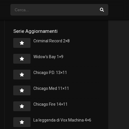
Serie Aggiornamenti
Criminal Record 2×8
Widow’s Bay 1×9
Chicago P.D. 13×11
Chicago Med 11×11
Chicago Fire 14×11
La leggenda di Vox Machina 4×6