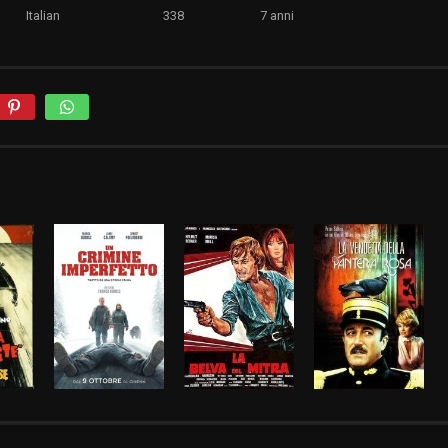
Italian
338
7 anni