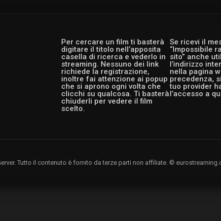
Per cercare un film ti basterà
Se ricevi il m
digitare il titolo nell’apposita
“Impossibile r
casella di ricerca e vederlo in
sito” anche ut
streaming. Nessuno dei link
l’indirizzo int
richiede la registrazione,
nella pagina w
inoltre fai attenzione ai popup
precedenza, si
che si aprono ogni volta che
tuo provider h
clicchi su qualcosa. Ti basterà
l’accesso a qu
chiuderli per vedere il film
scelto.
rver. Tutto il contenuto è fornito da terze parti non affiliate. © eurostreami