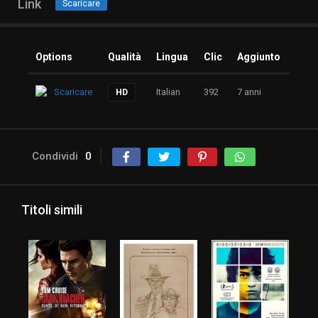
Link
Scaricare
Options
Qualità
Lingua
Clic
Aggiunto
Scaricare
Italian
392
7 anni
HD
Condividi
0
Titoli simili