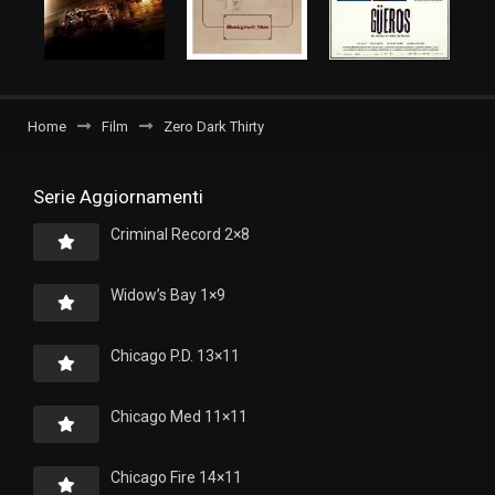
Home
Film
Zero Dark Thirty
Serie Aggiornamenti
Criminal Record 2×8
Widow’s Bay 1×9
Chicago P.D. 13×11
Chicago Med 11×11
Chicago Fire 14×11