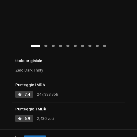
titolo originiale
Zero Dark Thirty
Punteggio IMDb
7.4
247,333 voti
Punteggio TMDb
6.9
2,430 voti