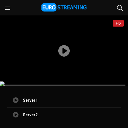
HD
Server1
Server2