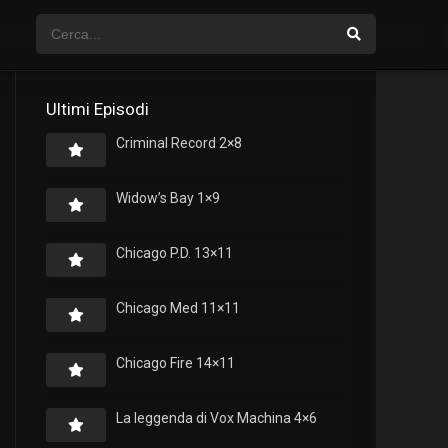
Ultimi Episodi
Criminal Record 2×8
Widow’s Bay 1×9
Chicago P.D. 13×11
Chicago Med 11×11
Chicago Fire 14×11
La leggenda di Vox Machina 4×6