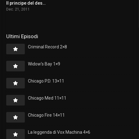
Il principe del deserto
6.7
Dec. 21, 2011
Ultimi Episodi
Criminal Record 2×8
Widow’s Bay 1×9
Chicago P.D. 13×11
Chicago Med 11×11
Chicago Fire 14×11
La leggenda di Vox Machina 4×6