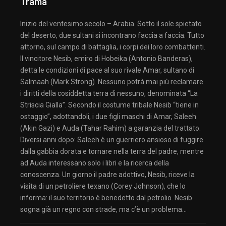
Trama
Inizio del ventesimo secolo – Arabia. Sotto il sole spietato
del deserto, due sultani si incontrano faccia a faccia. Tutto
attorno, sul campo di battaglia, i corpi dei loro combattenti.
Il vincitore Nesib, emiro di Hobeika (Antonio Banderas),
detta le condizioni di pace al suo rivale Amar, sultano di
Salmaah (Mark Strong). Nessuno potrà mai più reclamare
i diritti della cosiddetta terra di nessuno, denominata “La
Striscia Gialla”. Secondo il costume tribale Nesib “tiene in
ostaggio”, adottandoli, i due figli maschi di Amar, Saleeh
(Akin Gazi) e Auda (Tahar Rahim) a garanzia del trattato.
Diversi anni dopo: Saleeh è un guerriero ansioso di fuggire
dalla gabbia dorata e tornare nella terra del padre, mentre
ad Auda interessano solo i libri e la ricerca della
conoscenza. Un giorno il padre adottivo, Nesib, riceve la
visita di un petroliere texano (Corey Johnson), che lo
informa: il suo territorio è benedetto dal petrolio. Nesib
sogna già un regno con strade, ma c’è un problema…