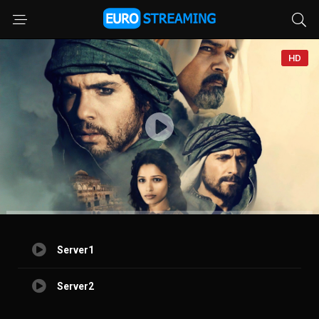
HD
Server1
Server2