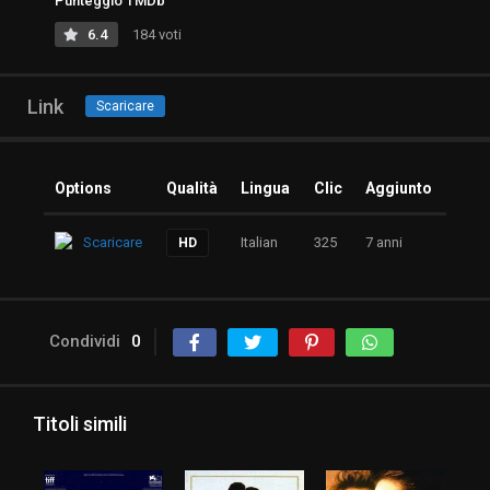
Punteggio TMDb
6.4
184 voti
Link
Scaricare
Options
Qualità
Lingua
Clic
Aggiunto
Scaricare
Italian
325
7 anni
HD
Condividi
0
Titoli simili