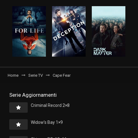
Home
Serie TV
Cape Fear
Serie Aggiornamenti
Criminal Record 2×8
Widow’s Bay 1×9