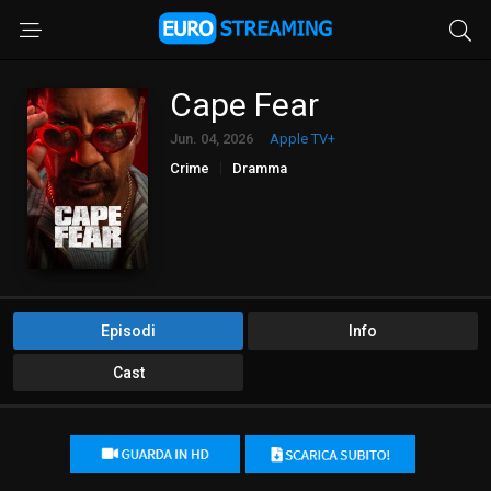
Cape Fear
Jun. 04, 2026
Apple TV+
Crime
Dramma
Episodi
Info
Cast