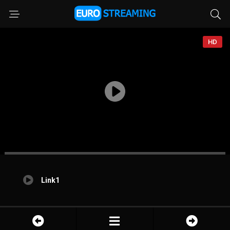
HD
Link1