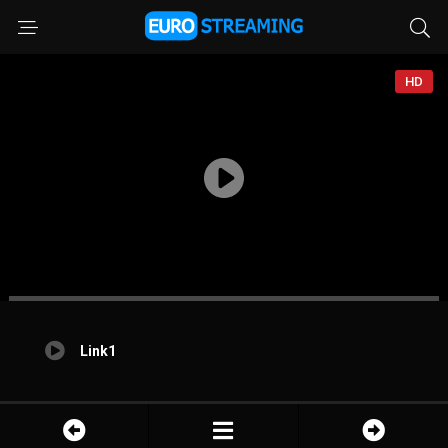
HD
Link1