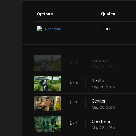
Options
Qualità
Scaricare
HD
Vacanza
2 - 1
May. 28, 2026
Realtà
2 - 2
May. 28, 2026
Genitori
2 - 3
May. 28, 2026
Creatività
2 - 4
May. 28, 2026