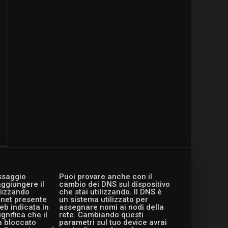
essaggio
Puoi provare anche con il
aggiungere il
cambio dei DNS sul dispositivo
ilizzando
che stai utilizzando. Il DNS è
ernet presente
un sistema utilizzato per
eb indicata in
assegnare nomi ai nodi della
gnifica che il
rete. Cambiando questi
a bloccato
parametri sul tuo device avrai