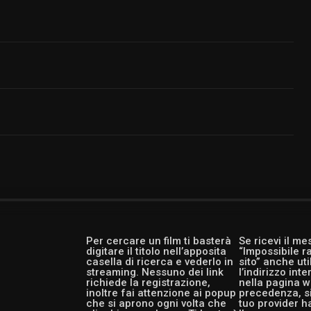
Per cercare un film ti basterà
Se ricevi il m
digitare il titolo nell’apposita
“Impossibile r
casella di ricerca e vederlo in
sito” anche ut
streaming. Nessuno dei link
l’indirizzo int
richiede la registrazione,
nella pagina w
inoltre fai attenzione ai popup
precedenza, si
che si aprono ogni volta che
tuo provider h