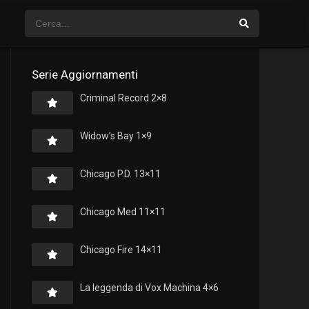
Serie Aggiornamenti
Criminal Record 2×8
Widow’s Bay 1×9
Chicago P.D. 13×11
Chicago Med 11×11
Chicago Fire 14×11
La leggenda di Vox Machina 4×6