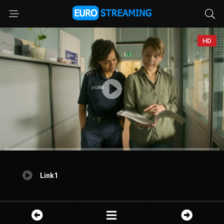
HD
Link1