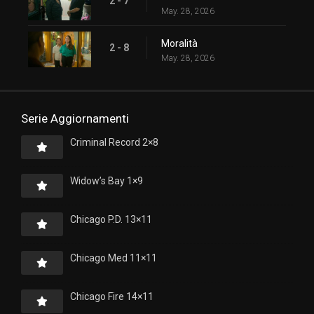
2 - 7
May. 28, 2026
Moralità
2 - 8
May. 28, 2026
Serie Aggiornamenti
Criminal Record 2×8
Widow’s Bay 1×9
Chicago P.D. 13×11
Chicago Med 11×11
Chicago Fire 14×11