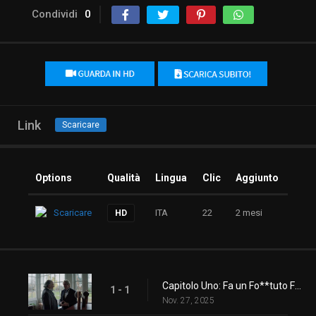
Condividi
0
Link
Scaricare
Options
Qualità
Lingua
Clic
Aggiunto
Scaricare
ITA
22
2 mesi
HD
Capitolo Uno: Fa un Fo**tuto Freddo
1 - 1
Nov. 27, 2025