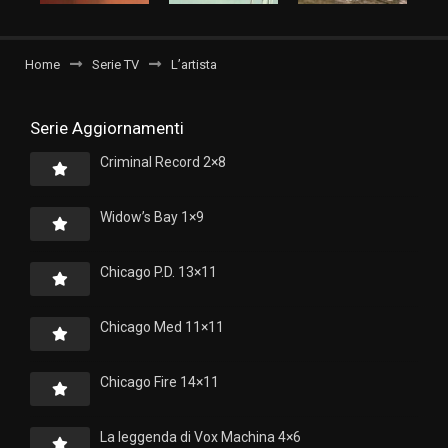
Home
Serie TV
L’artista
Serie Aggiornamenti
Criminal Record 2×8
Widow’s Bay 1×9
Chicago P.D. 13×11
Chicago Med 11×11
Chicago Fire 14×11
La leggenda di Vox Machina 4×6