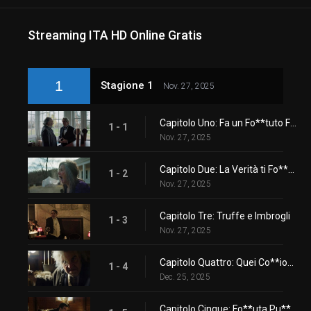
Streaming ITA HD Online Gratis
1
Stagione 1
Nov. 27, 2025
Capitolo Uno: Fa un Fo**tuto Freddo
1 - 1
Nov. 27, 2025
Capitolo Due: La Verità ti Fo**terà
1 - 2
Nov. 27, 2025
Capitolo Tre: Truffe e Imbrogli
1 - 3
Nov. 27, 2025
Capitolo Quattro: Quei Co**ioni Gelosi
1 - 4
Dec. 25, 2025
Capitolo Cinque: Fo**uta Pu**ana