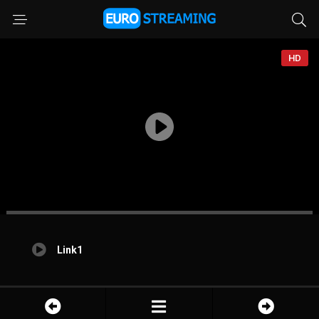
HD
Link1