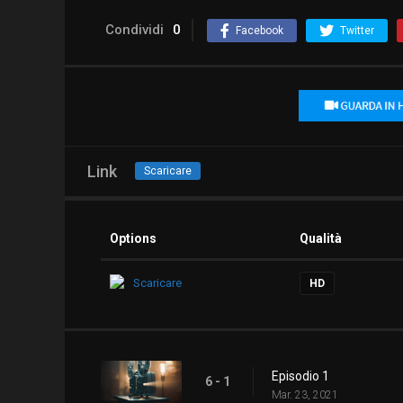
Condividi
0
Facebook
Twitter
Link
Scaricare
Options
Qualità
Scaricare
HD
Episodio 1
6 - 1
Mar. 23, 2021