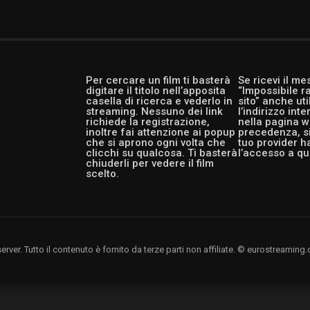
Per cercare un film ti basterà
Se ricevi il m
digitare il titolo nell’apposita
“Impossibile r
casella di ricerca e vederlo in
sito” anche ut
streaming. Nessuno dei link
l’indirizzo int
richiede la registrazione,
nella pagina w
inoltre fai attenzione ai popup
precedenza, si
che si aprono ogni volta che
tuo provider h
clicchi su qualcosa. Ti basterà
l’accesso a qu
chiuderli per vedere il film
scelto.
rver. Tutto il contenuto è fornito da terze parti non affiliate. © eurostreami