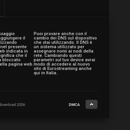
essaggio
Puoi provare anche con il
aggiungere il
cambio dei DNS sul dispositivo
ilizzando
che stai utilizzando. Il DNS è
ernet presente
un sistema utilizzato per
eb indicata in
assegnare nomi ai nodi della
gnifica che il
rete. Cambiando questi
a bloccato
parametri sul tuo device avrai
ella pagina web.
modo di accedere al nuovo
sito di Eurostreaming anche
qui in Italia.
ng.download 2026
DMCA