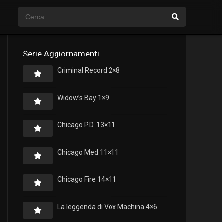
Serie Aggiornamenti
Criminal Record 2×8
Widow’s Bay 1×9
Chicago P.D. 13×11
Chicago Med 11×11
Chicago Fire 14×11
La leggenda di Vox Machina 4×6