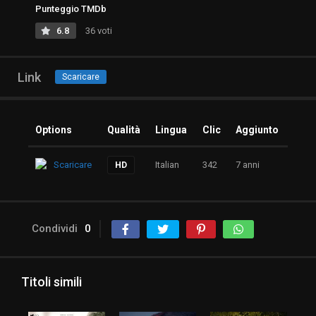
Punteggio TMDb
6.8
36 voti
Link
Scaricare
Options
Qualità
Lingua
Clic
Aggiunto
Scaricare
Italian
342
7 anni
HD
Condividi
0
Titoli simili