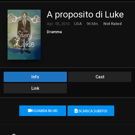
A proposito di Luke
Apr. 05, 2013
USA
96 Min.
Not Rated
Dramma
Info
Cast
Link