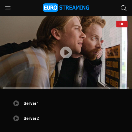
HD
Server1
Server2