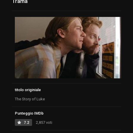
Trama
titolo originiale
The Story of Luke
Punteggio IMDb
7.2
2,857 voti