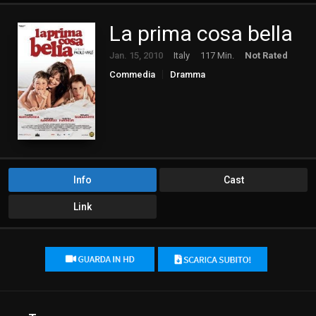
La prima cosa bella
Jan. 15, 2010
Italy
117 Min.
Not Rated
Commedia
Dramma
Info
Cast
Link