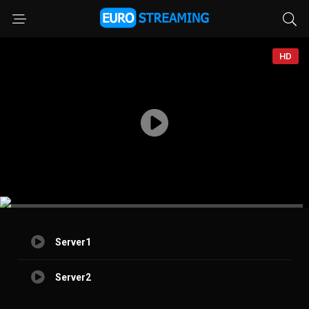
HD
Server1
Server2