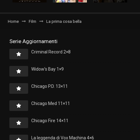
Home
Film
La prima cosa bella
Serie Aggiornamenti
Criminal Record 2×8
Widow’s Bay 1×9
Chicago P.D. 13×11
Chicago Med 11×11
Chicago Fire 14×11
La leggenda di Vox Machina 4×6