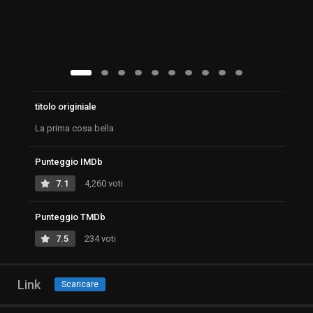
titolo originiale
La prima cosa bella
Punteggio IMDb
7.1
4,260 voti
Punteggio TMDb
7.5
234 voti
Link
Scaricare