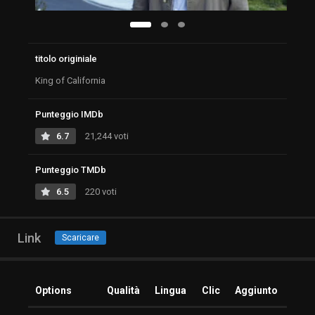
titolo originiale
King of California
Punteggio IMDb
6.7
21,244 voti
Punteggio TMDb
6.5
220 voti
Link
Scaricare
Options
Qualità
Lingua
Clic
Aggiunto