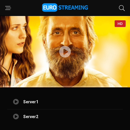
HD
Server1
Server2