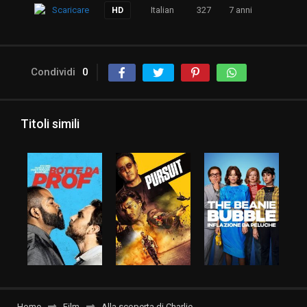
Scaricare
Italian
327
7 anni
HD
Condividi
0
Titoli simili
Home
Film
Alla scoperta di Charlie