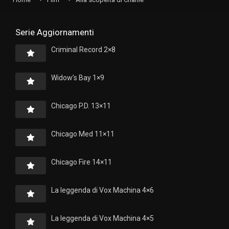
Serie Aggiornamenti
Criminal Record 2×8
Widow’s Bay 1×9
Chicago P.D. 13×11
Chicago Med 11×11
Chicago Fire 14×11
La leggenda di Vox Machina 4×6
La leggenda di Vox Machina 4×5