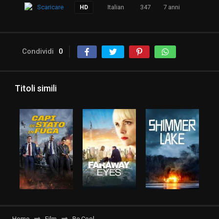
Scaricare
Italian
347
7 anni
HD
Condividi
0
Titoli simili
Home
Film
Be Cool