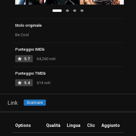
titolo originiale
Be Cool
Punteggio IMDb
5.7
64,260 voti
Punteggio TMDb
5.4
614 voti
Link
Scaricare
Options
Qualità
Lingua
Clic
Aggiunto