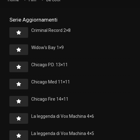
Serie Aggiornamenti
Criminal Record 2×8
Widow’s Bay 1×9
Chicago P.D. 13×11
Chicago Med 11×11
Chicago Fire 14×11
La leggenda di Vox Machina 4×6
La leggenda di Vox Machina 4×5