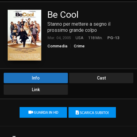
Be Cool
Stanno per mettere a segno il
prossimo grande colpo
Mar. 04, 2005
USA
118 Min.
PG-13
Commedia
Crime
Info
Cast
Link