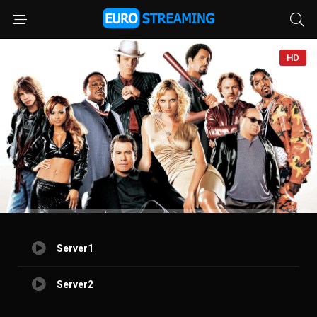
HD
Server1
Server2