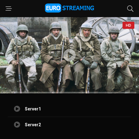
HD
Server1
Server2