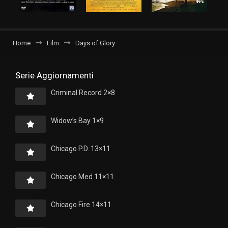
Home
Film
Days of Glory
Serie Aggiornamenti
Criminal Record 2×8
Widow’s Bay 1×9
Chicago P.D. 13×11
Chicago Med 11×11
Chicago Fire 14×11