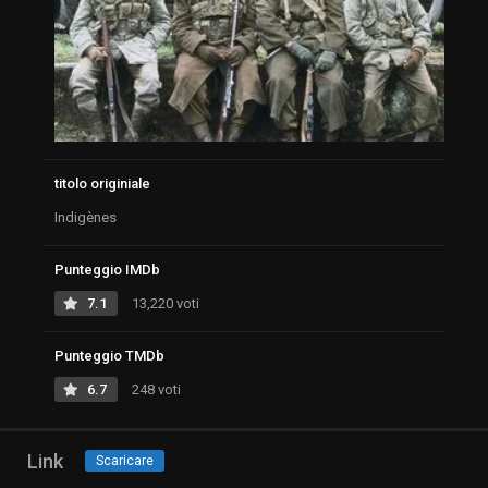
titolo originiale
Indigènes
Punteggio IMDb
7.1
13,220 voti
Punteggio TMDb
6.7
248 voti
Link
Scaricare