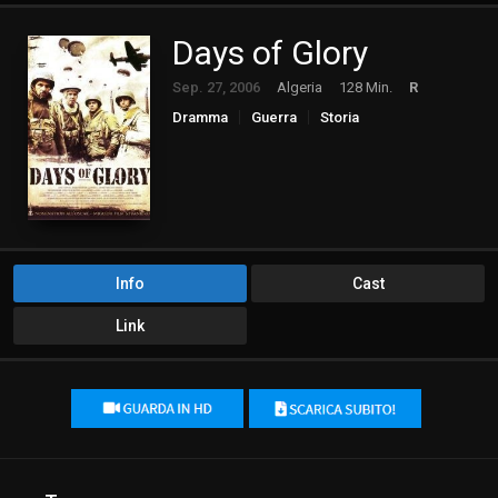
Days of Glory
Sep. 27, 2006
Algeria
128 Min.
R
Dramma
Guerra
Storia
Info
Cast
Link