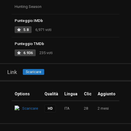
Hunting Season
Punteggio IMDb
5.8
6,971 voti
Punteggio TMDb
6.936
235 voti
Link
Scaricare
Options
Qualità
Lingua
Clic
Aggiunto
Scaricare
ITA
28
2 mesi
HD