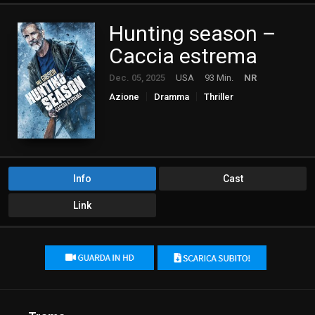
Hunting season –
Caccia estrema
Dec. 05, 2025
USA
93 Min.
NR
Azione
Dramma
Thriller
Info
Cast
Link