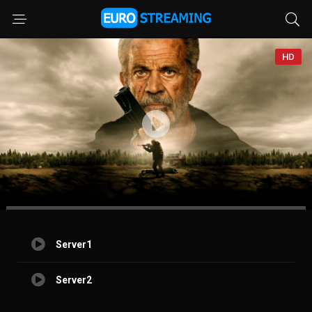
HD
Server1
Server2