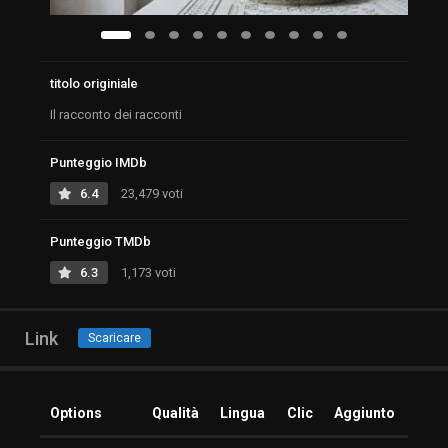
titolo originiale
Il racconto dei racconti
Punteggio IMDb
6.4
23,479 voti
Punteggio TMDb
6.3
1,173 voti
Link
Scaricare
Options
Qualità
Lingua
Clic
Aggiunto