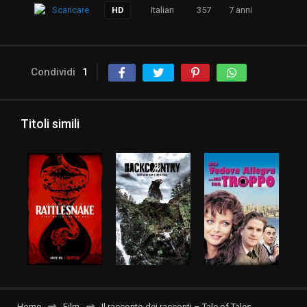
Scaricare
Italian
357
7 anni
HD
Condividi
1
Titoli simili
Home
Film
Il racconto dei racconti – Tale of Tales