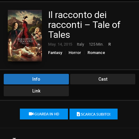
Il racconto dei
racconti – Tale of
Tales
May. 14, 2015
Italy
125 Min.
R
Fantasy
Horror
Romance
Info
Cast
Link