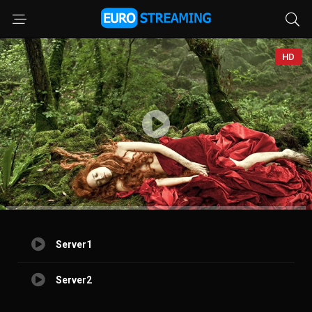
HD
Server1
Server2