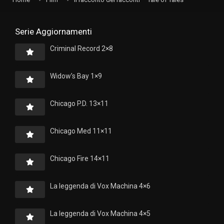
Serie Aggiornamenti
Criminal Record 2×8
Widow’s Bay 1×9
Chicago P.D. 13×11
Chicago Med 11×11
Chicago Fire 14×11
La leggenda di Vox Machina 4×6
La leggenda di Vox Machina 4×5