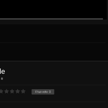
le
R
Il tuo voto:
0