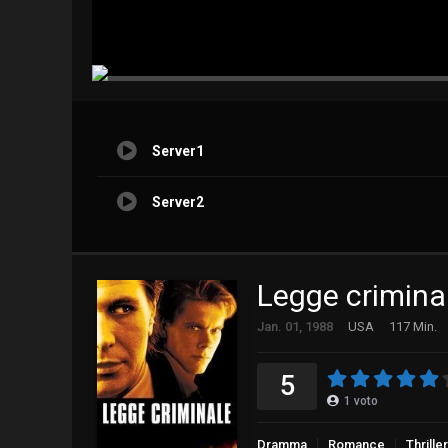
Server1
Server2
Legge crimina
Jan. 01, 1988
USA
117 Min.
5
1
voto
Dramma
Romance
Thriller