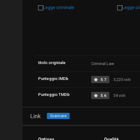
titolo originiale
Criminal Law
Punteggio IMDb
5.7
3,225 voti
Punteggio TMDb
5.6
34 voti
Link
Scaricare
Options
Qualità