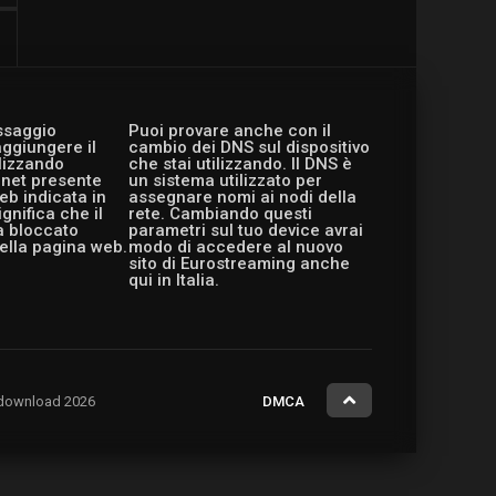
essaggio
Puoi provare anche con il
aggiungere il
cambio dei DNS sul dispositivo
ilizzando
che stai utilizzando. Il DNS è
ernet presente
un sistema utilizzato per
eb indicata in
assegnare nomi ai nodi della
gnifica che il
rete. Cambiando questi
a bloccato
parametri sul tuo device avrai
ella pagina web.
modo di accedere al nuovo
sito di Eurostreaming anche
qui in Italia.
ng.download 2026
DMCA