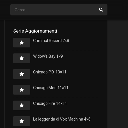
Serie Aggiornamenti
Criminal Record 2×8
Widow’s Bay 1×9
Chicago P.D. 13×11
Chicago Med 11×11
Chicago Fire 14×11
La leggenda di Vox Machina 4×6