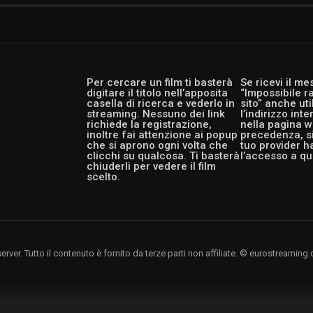
Per cercare un film ti basterà
Se ricevi il m
digitare il titolo nell’apposita
“Impossibile r
casella di ricerca e vederlo in
sito” anche ut
streaming. Nessuno dei link
l’indirizzo int
richiede la registrazione,
nella pagina w
inoltre fai attenzione ai popup
precedenza, si
che si aprono ogni volta che
tuo provider h
clicchi su qualcosa. Ti basterà
l’accesso a qu
chiuderli per vedere il film
scelto.
rver. Tutto il contenuto è fornito da terze parti non affiliate. © eurostreami