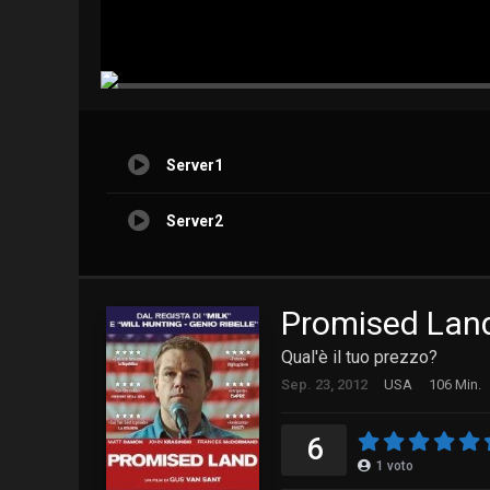
Server1
Server2
Promised Lan
Qual'è il tuo prezzo?
Sep. 23, 2012
USA
106 Min.
6
1
voto