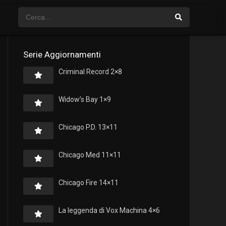
Serie Aggiornamenti
Criminal Record 2×8
Widow’s Bay 1×9
Chicago P.D. 13×11
Chicago Med 11×11
Chicago Fire 14×11
La leggenda di Vox Machina 4×6