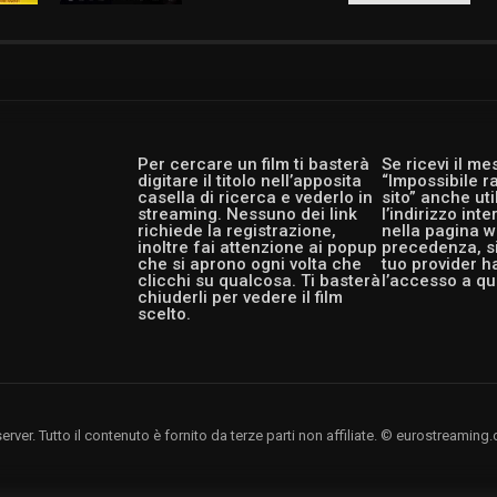
Per cercare un film ti basterà
Se ricevi il m
digitare il titolo nell’apposita
“Impossibile r
casella di ricerca e vederlo in
sito” anche ut
streaming. Nessuno dei link
l’indirizzo int
richiede la registrazione,
nella pagina w
inoltre fai attenzione ai popup
precedenza, si
che si aprono ogni volta che
tuo provider h
clicchi su qualcosa. Ti basterà
l’accesso a qu
chiuderli per vedere il film
scelto.
rver. Tutto il contenuto è fornito da terze parti non affiliate. © eurostreami