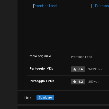
titolo originiale
Promised Land
Punteggio IMDb
6.6
34,333 voti
Punteggio TMDb
6.2
359 voti
Link
Scaricare