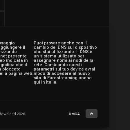
essaggio
Puoi provare anche con il
aggiungere il
cambio dei DNS sul dispositivo
ilizzando
che stai utilizzando. Il DNS è
ernet presente
un sistema utilizzato per
eb indicata in
assegnare nomi ai nodi della
gnifica che il
rete. Cambiando questi
a bloccato
parametri sul tuo device avrai
ella pagina web.
modo di accedere al nuovo
sito di Eurostreaming anche
qui in Italia.
ng.download 2026
DMCA