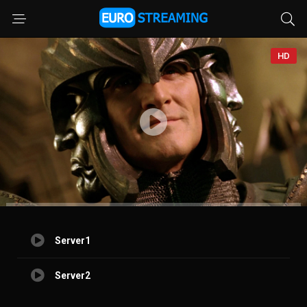
HD
Server1
Server2