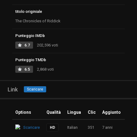
titolo originiale
The Chronicles of Riddick
Punteggio IMDb
6.7
202,596 voti
Punteggio TMDb
6.5
2,868 voti
Link
Scaricare
Options
Qualità
Lingua
Clic
Aggiunto
Scaricare
Italian
351
7 anni
HD