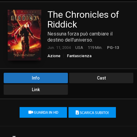
The Chronicles of
Riddick
Nessuna forza può cambiare il
destino dell'universo.
Jun. 11, 2004
USA
119 Min.
PG-13
Azione
Fantascienza
Info
Cast
Link