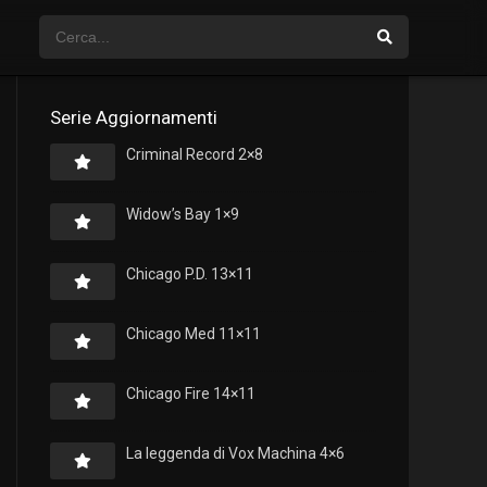
Serie Aggiornamenti
Criminal Record 2×8
Widow’s Bay 1×9
Chicago P.D. 13×11
Chicago Med 11×11
Chicago Fire 14×11
La leggenda di Vox Machina 4×6