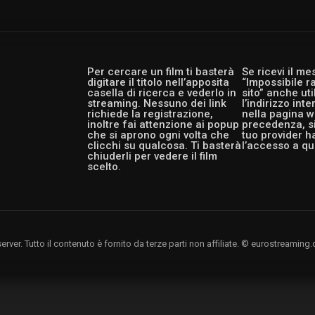
Per cercare un film ti basterà
Se ricevi il m
digitare il titolo nell’apposita
“Impossibile r
casella di ricerca e vederlo in
sito” anche ut
streaming. Nessuno dei link
l’indirizzo int
richiede la registrazione,
nella pagina w
inoltre fai attenzione ai popup
precedenza, si
che si aprono ogni volta che
tuo provider h
clicchi su qualcosa. Ti basterà
l’accesso a qu
chiuderli per vedere il film
scelto.
rver. Tutto il contenuto è fornito da terze parti non affiliate. © eurostreami