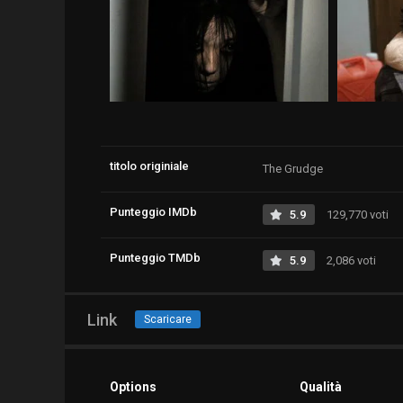
titolo originiale
The Grudge
Punteggio IMDb
5.9
129,770 voti
Punteggio TMDb
5.9
2,086 voti
Link
Scaricare
Options
Qualità