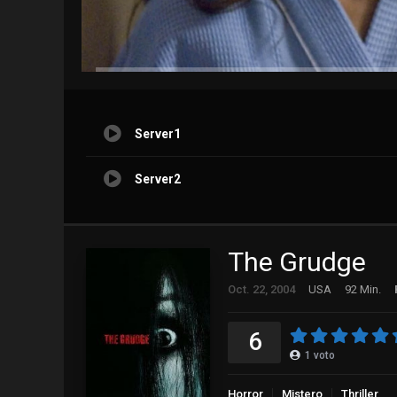
Server1
Server2
The Grudge
Oct. 22, 2004
USA
92 Min.
6
1
voto
Horror
Mistero
Thriller