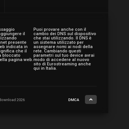
essaggio
Puoi provare anche con il
aggiungere il
cambio dei DNS sul dispositivo
ilizzando
che stai utilizzando. Il DNS è
ernet presente
un sistema utilizzato per
eb indicata in
assegnare nomi ai nodi della
gnifica che il
rete. Cambiando questi
a bloccato
parametri sul tuo device avrai
ella pagina web.
modo di accedere al nuovo
sito di Eurostreaming anche
qui in Italia.
ng.download 2026
DMCA