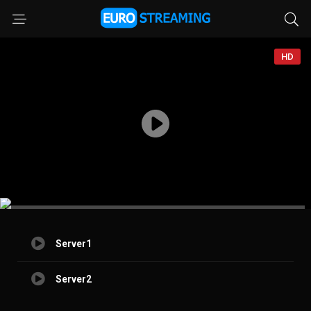
HD
Server1
Server2