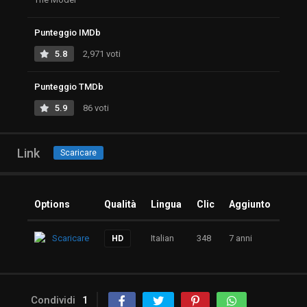
Punteggio IMDb
5.8
2,971 voti
Punteggio TMDb
5.9
86 voti
Link
Scaricare
Options
Qualità
Lingua
Clic
Aggiunto
Scaricare
Italian
348
7 anni
HD
Condividi
1