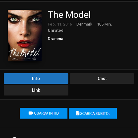
The Model
Feb. 11, 2016
Denmark
105 Min.
Unrated
Dramma
Info
Cast
Link