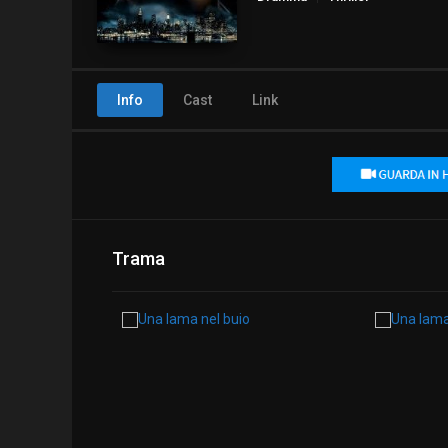
Info
Cast
Link
Trama