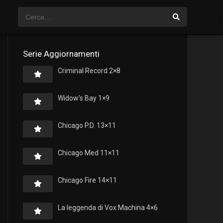
Serie Aggiornamenti
Criminal Record 2×8
Widow’s Bay 1×9
Chicago P.D. 13×11
Chicago Med 11×11
Chicago Fire 14×11
La leggenda di Vox Machina 4×6