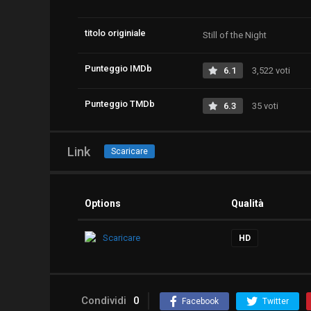
titolo originiale
Still of the Night
Punteggio IMDb
6.1
3,522 voti
Punteggio TMDb
6.3
35 voti
Link
Scaricare
Options
Qualità
Scaricare
HD
Condividi
0
Facebook
Twitter