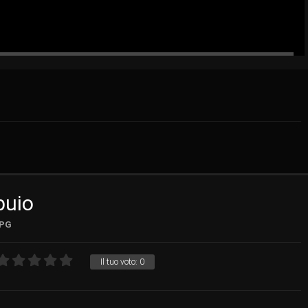
buio
PG
Il tuo voto:
0