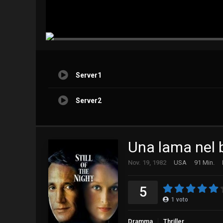
Server1
Server2
Una lama nel 
Nov. 19, 1982
USA
91 Min.
5
1
voto
Dramma
Thriller