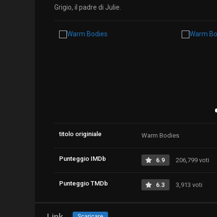
Grigio, il padre di Julie.
titolo originiale
Warm Bodies
Punteggio IMDb
6.9
206,799 voti
Punteggio TMDb
6.3
3,913 voti
Link
Scaricare