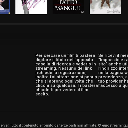
Per cercare un film ti basterà
Se ricevi il m
digitare il titolo nell’apposita
“Impossibile r
casella di ricerca e vederlo in
sito” anche ut
streaming. Nessuno dei link
l’indirizzo int
richiede la registrazione,
nella pagina w
inoltre fai attenzione ai popup
precedenza, si
che si aprono ogni volta che
tuo provider h
clicchi su qualcosa. Ti basterà
l’accesso a qu
chiuderli per vedere il film
scelto.
rver. Tutto il contenuto è fornito da terze parti non affiliate. © eurostreami