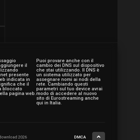
essaggio
Puoi provare anche con il
aggiungere il
cambio dei DNS sul dispositivo
ilizzando
che stai utilizzando. Il DNS è
ernet presente
un sistema utilizzato per
eb indicata in
assegnare nomi ai nodi della
gnifica che il
rete. Cambiando questi
a bloccato
parametri sul tuo device avrai
ella pagina web.
modo di accedere al nuovo
sito di Eurostreaming anche
qui in Italia.
ng.download 2026
DMCA