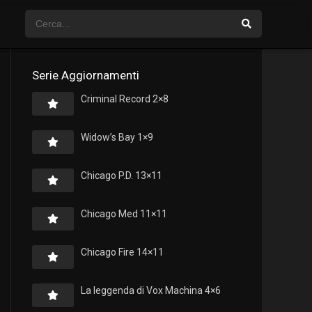
Serie Aggiornamenti
Criminal Record 2×8
Widow’s Bay 1×9
Chicago P.D. 13×11
Chicago Med 11×11
Chicago Fire 14×11
La leggenda di Vox Machina 4×6