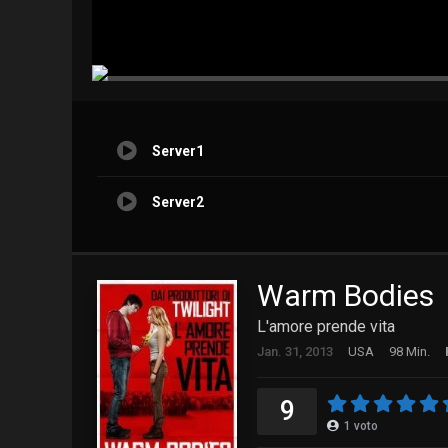
Server1
Server2
Warm Bodies
L'amore prende vita
Jan. 31, 2013
USA
98 Min.
9
1
voto