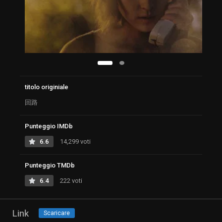
titolo originiale
回路
Punteggio IMDb
6.6
14,299 voti
Punteggio TMDb
6.4
222 voti
Link
Scaricare