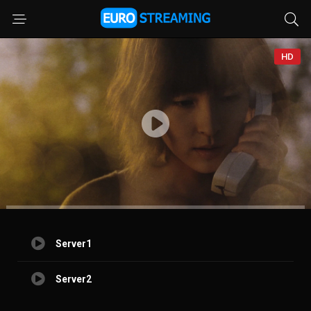
HD
Server1
Server2