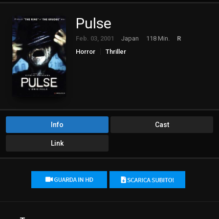
Pulse
Feb. 03, 2001
Japan
118 Min.
R
Horror
Thriller
Info
Cast
Link