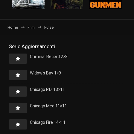
Home
Film
Pulse
Serie Aggiornamenti
Criminal Record 2×8
Widow’s Bay 1×9
Chicago P.D. 13×11
Chicago Med 11×11
Chicago Fire 14×11